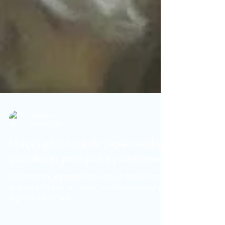
lydiebreda
23 sept. 2022
Tirages photo sur du papier washi,
quésako et pourquoi s'y intéresser?
En juin dernier, je partais pour exposer dans le cadre
du festival “Picture for Nature”, un festival écologique
organisé par Samuel...