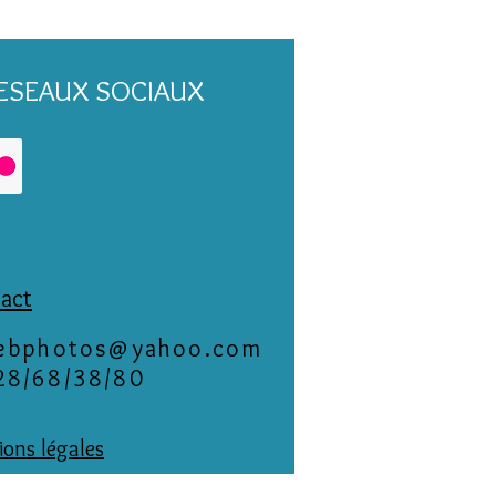
RESEAUX SOCIAUX
act
iebphotos@yahoo.com
28/68/38/80
ons légales