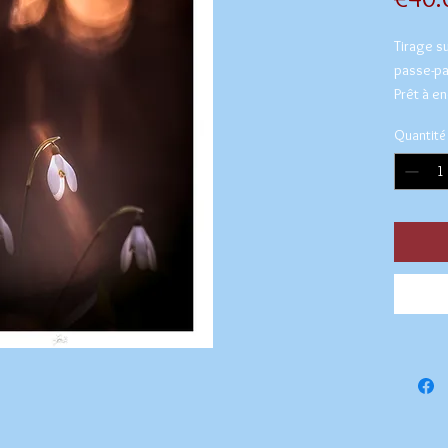
Tirage su
passe-pa
Prêt à e
Quantité