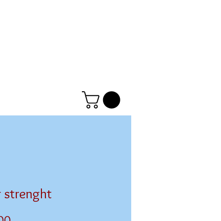
r strenght
Prix
00