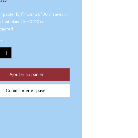
r papier fujifilm, en 20*30 cm avec un
rtout blanc de 30*40 cm.
ncadrer!
*
Ajouter au panier
Commander et payer