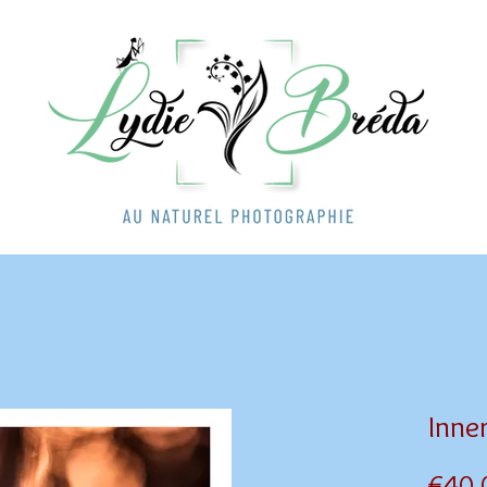
Inne
€40.