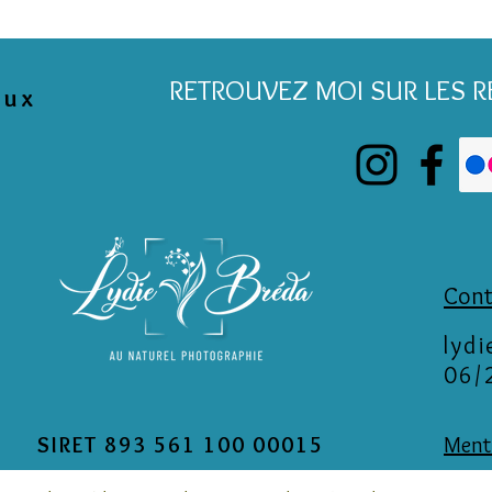
RETROUVEZ MOI SUR LES 
aux
Cont
lyd
06/
SIRET 893 561 100 00015
Menti