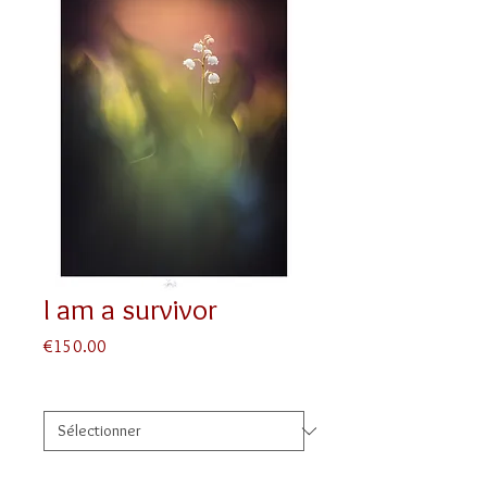
I am a survivor
Prix
€150.00
Taille
*
Finition
*