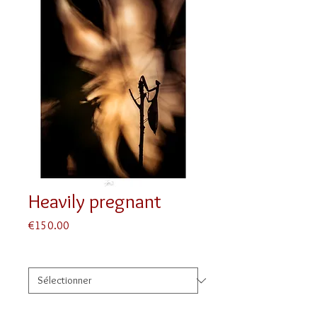
Heavily pregnant
Prix
€150.00
Taille
*
Finition
*