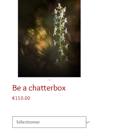
Be a chatterbox
Prix
€150.00
Taille
*
Finition
*